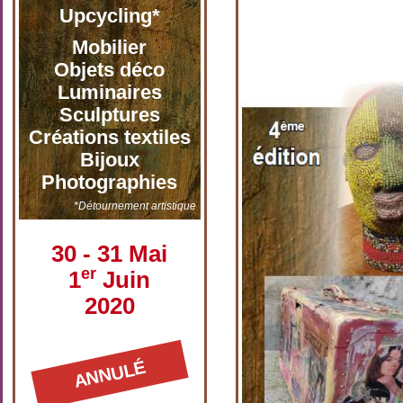
Upcycling*
Mobilier
Objets déco
Luminaires
Sculptures
Créations textiles
Bijoux
Photographies
*Détournement artistique
30 - 31 Mai
er
1
Juin
2020
ANNULÉ